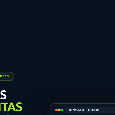
RESS
S
TAS
socrates.one · ecosystem