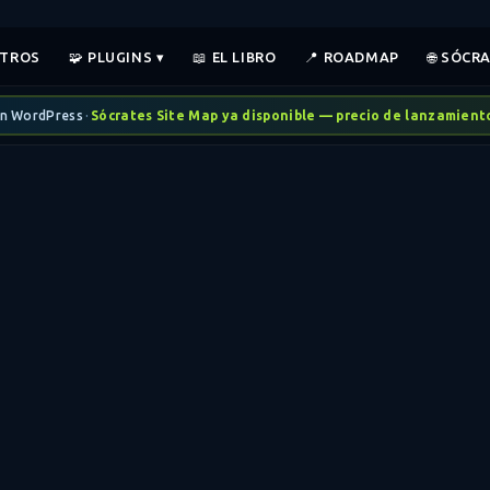
OTROS
🧩 PLUGINS ▾
📖 EL LIBRO
📍 ROADMAP
🌐 SÓCR
in WordPress
·
Sócrates Site Map ya disponible — precio de lanzamien