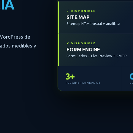
IA
✓ DISPONIBLE
SITE MAP
Sitemap HTML visual + analítica
 WordPress de
✓ DISPONIBLE
ltados medibles y
FORM ENGINE
Formularios + Live Preview + SMTP
3+
PLUGINS PLANEADOS
J