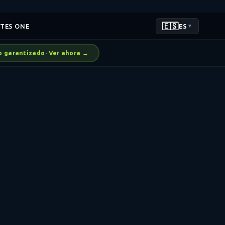
🇪🇸
ATES ONE
ES
▼
to garantizado
·
Ver ahora →